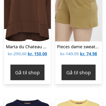
Marta du Chateau dame sweatshirt MdcPine 85783-1 – Moro18
Pieces dame sweatshorts PCCHILLI SUMMER – Khaki
Den
Den
Den
Den
kr.
299,00
kr.
150,00
kr.
149,95
kr.
74,98
oprindelige
aktuelle
oprindelige
aktu
pris
pris
pris
pris
Gå til shop
Gå til shop
var:
er:
var:
er:
kr. 299,00.
kr. 150,00.
kr. 149,95.
kr. 7