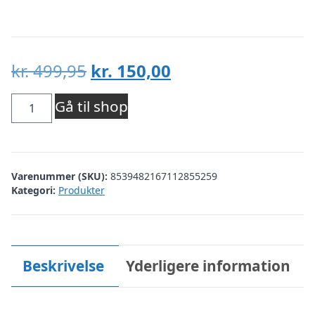
Den
Den
kr.
499,95
kr.
150,00
oprindelige
aktuelle
B.YOUNG
Gå til shop
pris
pris
DAME
var:
er:
SWEATER
kr. 499,95.
kr. 150,00.
Varenummer (SKU):
8539482167112855259
BYOMEA
Kategori:
Produkter
-
Black
Mix
Beskrivelse
Yderligere information
antal