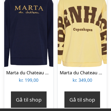
Marta du Chateau dame sweatshirt MdcAnnemette J-639 – Navy
Marta du Chateau dame sweatshirt MdcHibiscus 22659 – Yellow/Moro
kr.
199,00
kr.
349,00
Gå til shop
Gå til shop