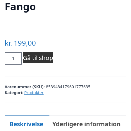
Fango
kr.
199,00
Marta
Gå til shop
du
Chateau
Varenummer (SKU):
8539484179601777635
dame
Kategori:
Produkter
sweatshirt
MdcAnnemette
J-
Beskrivelse
Yderligere information
639