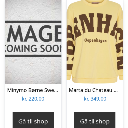
Minymo Børne Sweatsæt – Chipmunk – 98
Marta du Chateau dame sweatshirt MdcHibiscus 22659 – Yellow/Moro
kr.
220,00
kr.
349,00
Gå til shop
Gå til shop