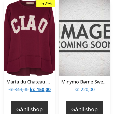
-57%
Marta du Chateau dame sweatshirt MdcCharline 85783 – Wine
Minymo Børne Sweatsæt – Dark Gray melange – 128
Den
Den
kr.
349,00
kr.
150,00
kr.
220,00
oprindelige
aktuelle
pris
pris
Gå til shop
Gå til shop
var:
er: