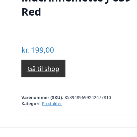
Red
kr.
199,00
Gå til shop
Varenummer (SKU):
8539489699242477810
Kategori:
Produkter