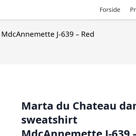
Forside
P
 MdcAnnemette J-639 – Red
Marta du Chateau d
sweatshirt
MdcAnnemette J-639 