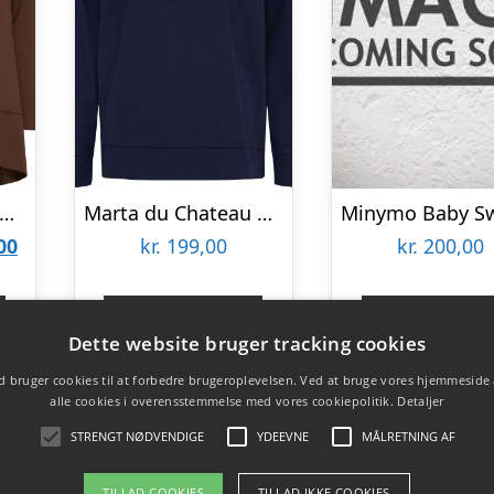
rta du Chateau dame sweatshirt MdcPine 85783-1 – Moro18
Marta du Chateau dame sweatshirt MdcAnnemette J-639 – Navy
Den
00
kr.
199,00
kr.
200,00
lige
aktuelle
pris
Gå til shop
Gå til sho
Dette website bruger tracking cookies
er:
 bruger cookies til at forbedre brugeroplevelsen. Ved at bruge vores hjemmeside
00.
kr. 150,00.
alle cookies i overensstemmelse med vores cookiepolitik.
Detaljer
STRENGT NØDVENDIGE
YDEEVNE
MÅLRETNING AF
TILLAD COOKIES
TILLAD IKKE COOKIES