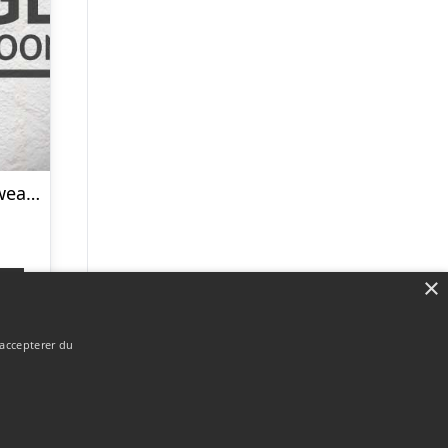
Minymo Baby Sweatsæt – Dark Olive – 80
×
p
 accepterer du