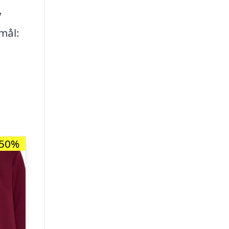
y
mål:
-50%