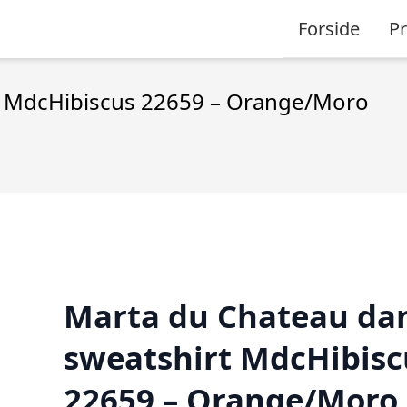
Forside
P
t MdcHibiscus 22659 – Orange/Moro
Marta du Chateau d
sweatshirt MdcHibisc
22659 – Orange/Moro