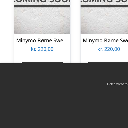
Minymo Børne Sweatsæt – Violet Ice – 152
kr.
220,00
kr.
220,00
Gå til shop
Gå til shop
Dette websted