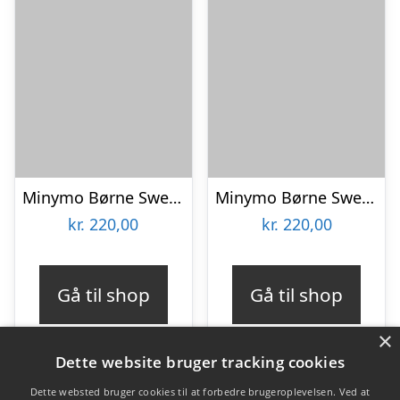
Minymo Børne Sweatsæt – Dark Navy – 152
Minymo Børne Sweatsæt – New Navy (Insignia Blue) – 146
kr.
220,00
kr.
220,00
Gå til shop
Gå til shop
×
Dette website bruger tracking cookies
Dette websted bruger cookies til at forbedre brugeroplevelsen. Ved at