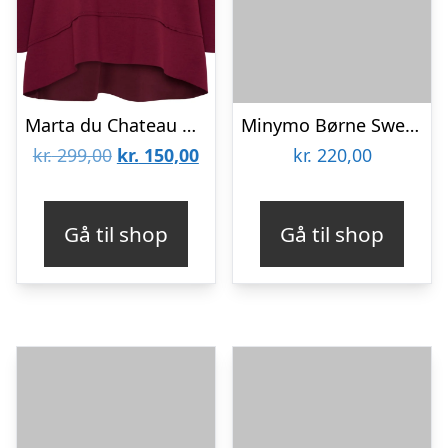
Marta du Chateau dame sweatshirt MdcPine 85783-1 – Bordeaux6269
Minymo Børne Sweatsæt – Misty Rose – 146
Den
Den
kr.
299,00
kr.
150,00
kr.
220,00
oprindelige
aktuelle
pris
pris
Gå til shop
Gå til shop
var:
er:
kr. 299,00.
kr. 150,00.