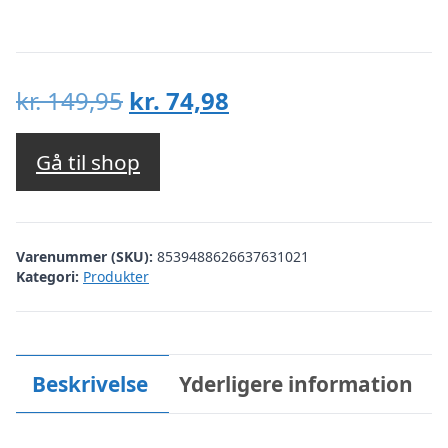
Den
Den
kr.
149,95
kr.
74,98
oprindelige
aktuelle
pris
pris
Gå til shop
var:
er:
kr. 149,95.
kr. 74,98.
Varenummer (SKU):
8539488626637631021
Kategori:
Produkter
Beskrivelse
Yderligere information