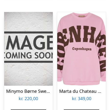
Minymo Børne Sweatsæt – Dark Navy – 152
Marta du Chateau dame sweatshirt MdcHibiscus 22659 – Pink
kr.
220,00
kr.
349,00