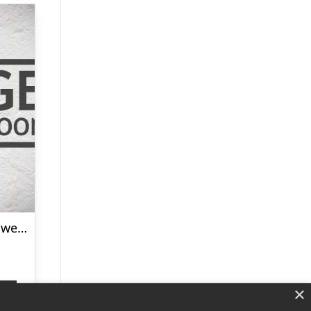
Minymo Børne Sweatsæt – Dark Grey Melange – 140
×
p