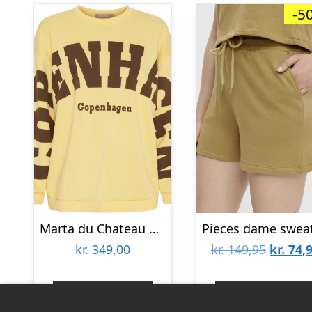
-5
Marta du Chateau dame sweatshirt MdcHibiscus 22659 – Yellow/Moro
Den
kr.
349,00
kr.
149,95
kr.
74,
oprinde
pris
Gå til shop
Gå til shop