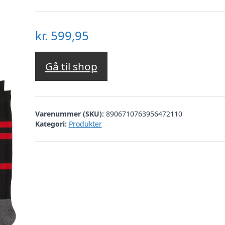
kr.
599,95
Gå til shop
Varenummer (SKU):
8906710763956472110
Kategori:
Produkter